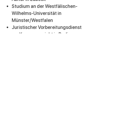
Studium an der Westfälischen-
Wilhelms-Universität in
Münster/Westfalen
Juristischer Vorbereitungsdienst
am Kammergericht in Berlin
Rechtsanwalt seit 1992
Vertragsanwalt des Berliner
Mietervereins
Rechtsberater der Mieterberatung
Prenzlauer Berg
Dozent im Arbeitsrecht und
Mietrecht
Impressum -
Datenschutz
Meierottostraße 7 - 10719 Berlin -